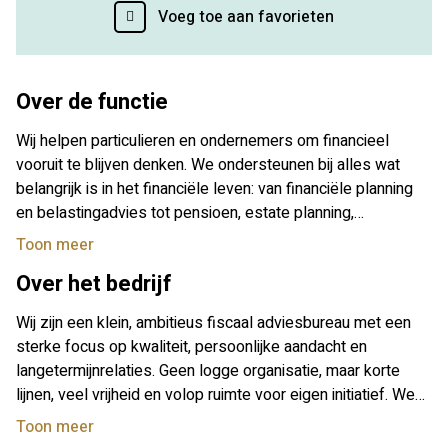
Voeg toe aan favorieten
Over de functie
Wij helpen particulieren en ondernemers om financieel
vooruit te blijven denken. We ondersteunen bij alles wat
belangrijk is in het financiële leven: van financiële planning
en belastingadvies tot pensioen, estate planning,
administratie en ondernemerscoaching. Daarbij kijken we
Toon meer
altijd verder dan de cijfers alleen – we willen snappen wie
Over het bedrijf
iemand is en wat écht belangrijk is.
Wij zijn een klein, ambitieus fiscaal adviesbureau met een
sterke focus op kwaliteit, persoonlijke aandacht en
langetermijnrelaties. Geen logge organisatie, maar korte
lijnen, veel vrijheid en volop ruimte voor eigen initiatief. We
werken voor ondernemers, vermogende particulieren en
Toon meer
families die behoefte hebben aan slim, praktisch en