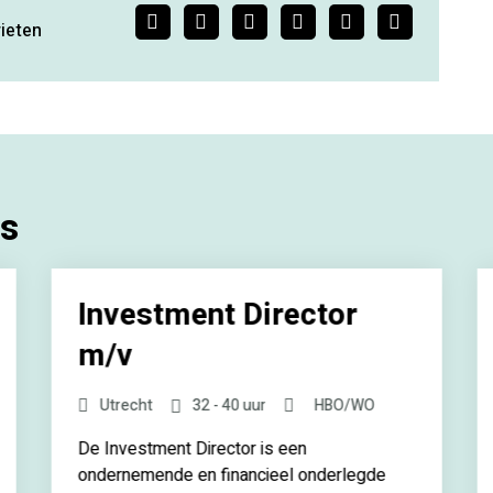
Facebook
Twitter
LinkedIn
Pinterest
WhatsApp
E-
ieten
mail
es
Investment Director
m/v
Utrecht
32 - 40 uur
HBO/WO
De Investment Director is een
ondernemende en financieel onderlegde