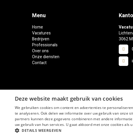
Menu
Kanto
Home
Vacatu
Vacatures
Lichten
Bedrijven
3062 M
Professionals
Over ons
Onze diensten
Contact
Deze website maakt gebruik van cookies
We gebruiken cookies om content en advertenties te personaliseren
te analyseren. Ook delen we informatie over uw gebruik van onze si
Privacy statement
Algemene voorwaarden
partners kunnen deze gegevens combineren met andere informatie di
uw gebruik van hun services. U gaat akkoord met onze cookies als u 
DETAILS WEERGEVEN