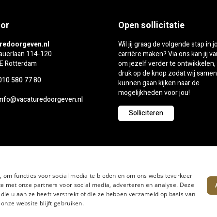
or
Open sollicitatie
redoorgeven.nl
Wil jij graag de volgende stap in 
auerlaan 114-120
carrière maken? Via ons kan jij va
E Rotterdam
om jezelf verder te ontwikkelen,
druk op de knop zodat wij samen
010 580 77 80
kunnen gaan kijken naar de
mogelijkheden voor jou!
info@vacaturedoorgeven.nl
Solliciteren
, om functies voor social media te bieden en om ons websiteverkeer
te met onze partners voor social media, adverteren en analyse. Deze
e u aan ze heeft verstrekt of die ze hebben verzameld op basis van
onze website blijft gebruiken.