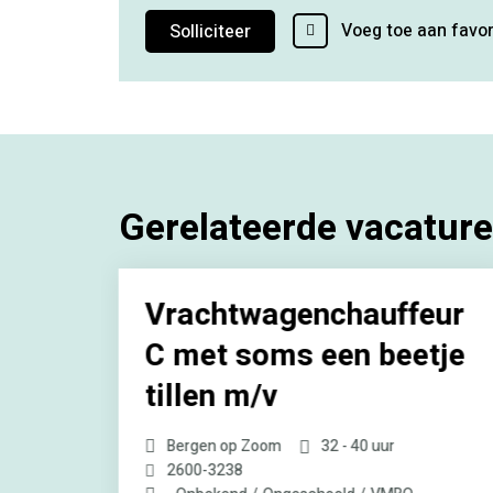
Voeg toe aan favor
Solliciteer
Gerelateerde vacatur
Vrachtwagenchauffeur
C met soms een beetje
tillen m/v
WO
Bergen op Zoom
32 - 40 uur
2600
-
3238
egde