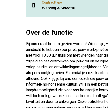
Contracttype
Werving & Selectie
Over de functie
Bij ons draait het om gezien worden! Wij zien je, wi
aandacht te hebben voor privé, jouw werk-privébal
niet voor 18.00 uur thuis om met vrienden naar die
vrijheid en het vertrouwen om jouw rol en de bijb
volop studie- en ontwikkelingsmogelijkheden. Vi
als persoonlijk groeien. En omdat je onze klanten
allround. Ook krijg je bij ons een coach die jouw 
informele no-nonsense cultuur. Wij zijn een betro
laagdrempeligheid zijn voor ons belangrijke kern
wilt toch ook gewoon kunnen lachen met collega’s?
kwaliteit en door te ontzorgen. Onze betrokkenhei
creatieve en innovatieve werkwijze klaren wij de 