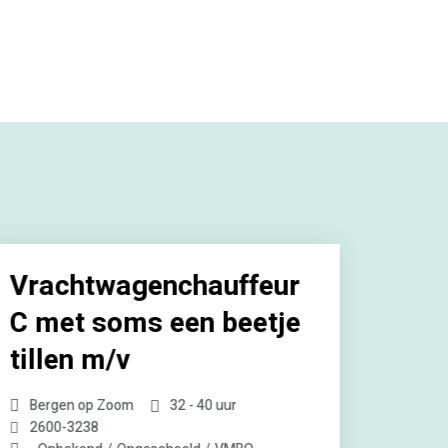
Vrachtwagenchauffeur
Inv
C met soms een beetje
m/v
tillen m/v
Utre
Bergen op Zoom
32 - 40 uur
De Inve
2600
-
3238
ondern