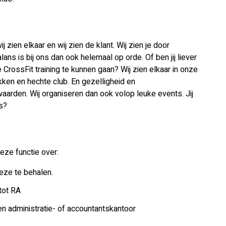
j zien elkaar en wij zien de klant. Wij zien je door
ans is bij ons dan ook helemaal op orde. Of ben jij liever
 CrossFit training te kunnen gaan? Wij zien elkaar in onze
kken en hechte club. En gezelligheid en
waarden. Wij organiseren dan ook volop leuke events. Jij
’s?
eze functie over:
eze te behalen.
 tot RA
en administratie- of accountantskantoor