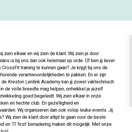
j zien elkaar en wij zien de klant. Wij zien je door
ans is bij ons dan ook helemaal op orde. Of ben jij liever
 CrossFit training te kunnen gaan? Je krijgt bij ons de
ehorende verantwoordelijkheden te pakken. En er zijn
a de Kreston Lentink Academy kan jij zowel vaktechnisch
 in de volle breedte mag helpen, ontwikkel je jezelf
ontwikkeling goed begeleidt. Wij zien elkaar in onze
kken en hechte club. En gezelligheid en
waarden. Wij organiseren dan ook volop leuke events. Jij
 Wij zien de klant door altijd te gaan voor de beste
d en ‘IT first’ benadering maken dit mogelijk. Met onze
klus!