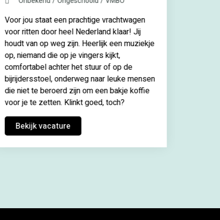
Onbekend
Ongeschoold
VMBO
profess
ervaring
Voor jou staat een prachtige vrachtwagen
invest
voor ritten door heel Nederland klaar! Jij
structu
houdt van op weg zijn. Heerlijk een muziekje
portfol
op, niemand die op je vingers kijkt,
en stra
comfortabel achter het stuur of op de
bijrijdersstoel, onderweg naar leuke mensen
Beki
die niet te beroerd zijn om een bakje koffie
voor je te zetten. Klinkt goed, toch?
Bekijk vacature