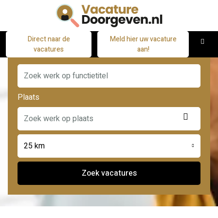
Direct naar de
Meld hier uw vacature
M
vacatures
aan!
Functie
Plaats
Locatie
ophale
25 km
Zoek vacatures