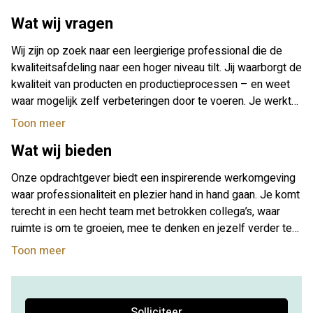
werkzaamheden zoals klachtenafhandeling, audits,
Wat wij vragen
controles, productontwikkeling, registraties en rapportages.
Wij zijn op zoek naar een leergierige professional die de
kwaliteitsafdeling naar een hoger niveau tilt. Jij waarborgt de
kwaliteit van producten en productieprocessen – en weet
waar mogelijk zelf verbeteringen door te voeren. Je werkt
graag zelfstandig, neemt verantwoordelijkheid voor je werk
Toon meer
en hebt oog voor detail.
Wat wij bieden
Onze opdrachtgever biedt een inspirerende werkomgeving
waar professionaliteit en plezier hand in hand gaan. Je komt
terecht in een hecht team met betrokken collega’s, waar
ruimte is om te groeien, mee te denken en jezelf verder te
ontwikkelen.
Toon meer
Solliciteer