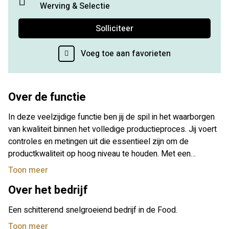
Werving & Selectie
Solliciteer
Voeg toe aan favorieten
Over de functie
In deze veelzijdige functie ben jij de spil in het waarborgen
van kwaliteit binnen het volledige productieproces. Jij voert
controles en metingen uit die essentieel zijn om de
productkwaliteit op hoog niveau te houden. Met een
kritische en analytische blik onderzoek je de kwaliteit van
Toon meer
producten en werk je actief mee aan het ontwikkelen van
Over het bedrijf
heldere en betrouwbare product specificaties. Daarnaast
sta je klaar om klanten te voorzien van deskundige
Een schitterend snelgroeiend bedrijf in de Food.
antwoorden op hun kwaliteit gerelateerde vragen. Ook
Toon meer
ondersteun je administratief bij uiteenlopende