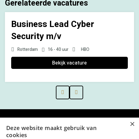
Gerelateerde vacatures
Business Lead Cyber
Security m/v
Rotterdam
16 - 40 uur
HBO
Bekijk vacature
Prev
Next
×
Menu
Deze website maakt gebruik van
cookies
Kantoor