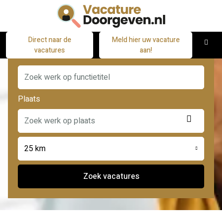
Direct naar de
Meld hier uw vacature
M
vacatures
aan!
Functie
Plaats
Locatie
ophale
25 km
Zoek vacatures