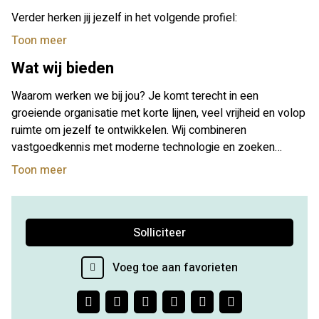
betrokkenheid en een praktische aanpak.
Verder herken jij jezelf in het volgende profiel:
Toon meer
Wat wij bieden
Waarom werken we bij jou? Je komt terecht in een
groeiende organisatie met korte lijnen, veel vrijheid en volop
ruimte om jezelf te ontwikkelen. Wij combineren
vastgoedkennis met moderne technologie en zoeken
iemand die het leuk vindt om daarin mee te groeien.
Toon meer
Solliciteer
Voeg toe aan favorieten
Facebook
Twitter
LinkedIn
Pinterest
WhatsApp
E-
mail