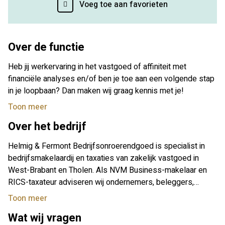
Voeg toe aan favorieten
Over de functie
Heb jij werkervaring in het vastgoed of affiniteit met
financiële analyses en/of ben je toe aan een volgende stap
in je loopbaan? Dan maken wij graag kennis met je!
Toon meer
Over het bedrijf
Helmig & Fermont Bedrijfsonroerendgoed is specialist in
bedrijfsmakelaardij en taxaties van zakelijk vastgoed in
West-Brabant en Tholen. Als NVM Business-makelaar en
RICS-taxateur adviseren wij ondernemers, beleggers,
financiers en andere professionele partijen bij verkoop,
Toon meer
verhuur, aankoop, aanhuur en taxaties van
Wat wij vragen
bedrijfsonroerendgoed. Wij staan voor deskundigheid,