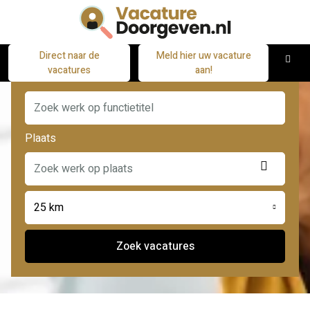
Direct naar de
Meld hier uw vacature
M
vacatures
aan!
Functie
Plaats
Locatie
ophale
25 km
Zoek vacatures