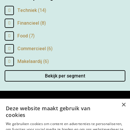
Techniek
(14)
Financieel
(8)
Food
(7)
Commercieel
(6)
Makelaardij
(6)
Bekijk per segment
×
Menu
Deze website maakt gebruik van
cookies
Kantoor
We gebruiken cookies om content en advertenties te personaliseren,
Open sollicitatie
om functies voor social media te bieden en om ons websiteverkeer te