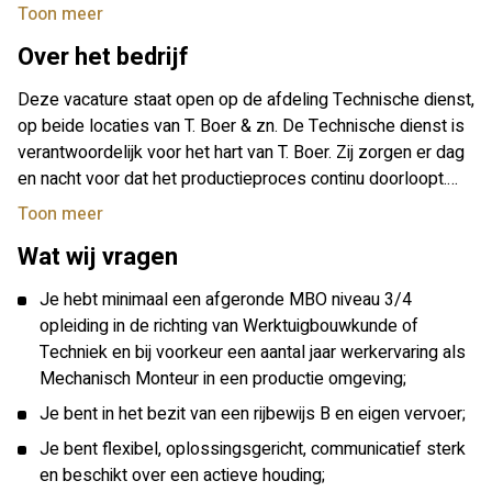
Toon meer
Over het bedrijf
Deze vacature staat open op de afdeling Technische dienst,
op beide locaties van T. Boer & zn. De Technische dienst is
verantwoordelijk voor het hart van T. Boer. Zij zorgen er dag
en nacht voor dat het productieproces continu doorloopt.
Als Mechanisch Monteur kom jij op alle afdelingen binnen
Toon meer
de organisatie. Het is een dynamische functie waarbij je
Wat wij vragen
moet kunnen werken onder druk. Zodra er een storing is,
ben jij er als eerste bij om deze storing zo spoedig mogelijk
Je hebt minimaal een afgeronde MBO niveau 3/4
op te lossen. Hierbij is het van belang dat je secuur te werk
opleiding in de richting van Werktuigbouwkunde of
gaat en je over de nodige kennis beschikt. Je bent op de
Techniek en bij voorkeur een aantal jaar werkervaring als
hoogte van de laatste technieken en kunt zelfstandig je
Mechanisch Monteur in een productie omgeving;
werk uitvoeren. Je rapporteert hierbij aan de Teamleider. Er
Je bent in het bezit van een rijbewijs B en eigen vervoer;
heerst een informele werksfeer in een operationele en
logistieke omgeving.
Je bent flexibel, oplossingsgericht, communicatief sterk
en beschikt over een actieve houding;